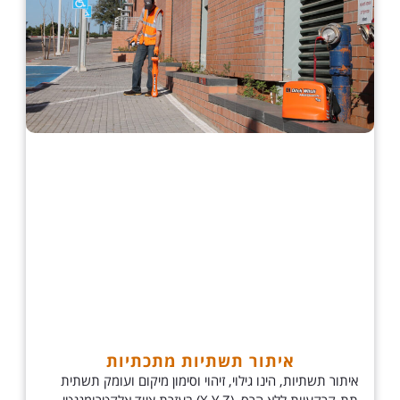
איתור תשתיות מתכתיות
איתור תשתיות, הינו גילוי, זיהוי וסימון מיקום ועומק תשתית
תת-קרקעיות ללא הרס, (X,Y,Z) בעזרת ציוד אלקטרומגנטי